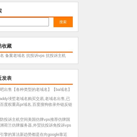
索
站收藏
名
备案老域名
抗投诉vps
抗投诉主机
近发表
吧出售【各种类型的老域名】【ba域名】
daddy埐埑老域名购买交易,老域名出售,已
百度权重高pr域名,百度搜狗收录外链反链
防投诉主机空间美国仿牌vps推荐仿牌国
洲荷兰仿牌服务器,外贸抗投诉免投诉vps
引擎的算法新趋势都是在向google靠近