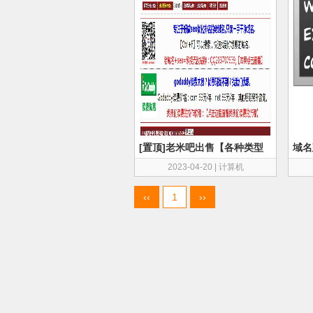
[置顶]老米吧出售【各种类型
域名
的老域名】【ba域名】
查惩
2023-04-20
|
计算机
‹‹
1
››