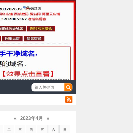
«
2023年4月
»
二
三
四
五
六
日