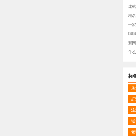
建站
域名
一家
聊聊
新网
什么
标
质
赶
注
域
老