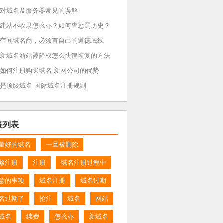
对域名及服务器常见的误解
建站不收录怎么办？如何查惩罚历史？
空间域名商，必须有自己的道德底线
新域名新站被降权怎么快速恢复的方法
如何注册购买域名 新网公司的优势
是顶级域名 国际域名注册规则
签列表
量好的域名
一旦被删除
紧注册
注册
域名注册过程中
意的事项
域名注册
域名过期
名过期了
抢注
域名
网站
域名
续费
怎么办
新域名