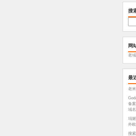
搜
网
老域
最
老米
Go
备案
域名
埍埏
外欧
搜索