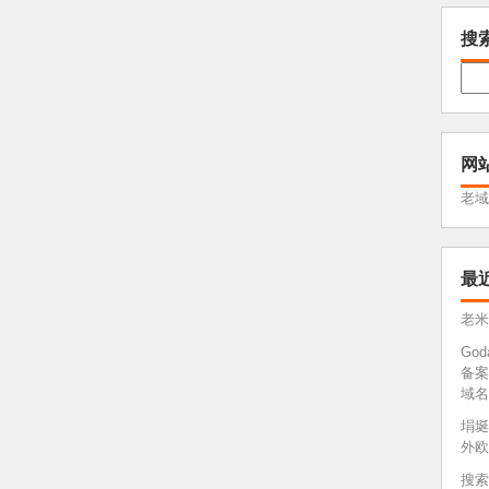
搜
网
老域
最
老米
Go
备案
域名
埍埏
外欧
搜索