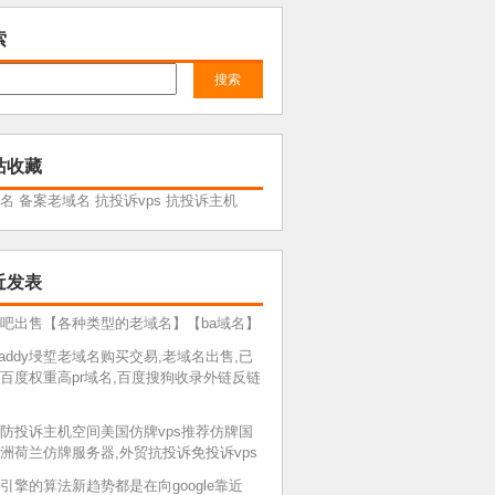
索
站收藏
名
备案老域名
抗投诉vps
抗投诉主机
近发表
吧出售【各种类型的老域名】【ba域名】
daddy埐埑老域名购买交易,老域名出售,已
百度权重高pr域名,百度搜狗收录外链反链
防投诉主机空间美国仿牌vps推荐仿牌国
洲荷兰仿牌服务器,外贸抗投诉免投诉vps
引擎的算法新趋势都是在向google靠近