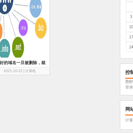
3
1
1
2
好的域名一旦被删除，就
人赶紧注册
2021-10-22
|
计算机
控
您好
登录
网
计算