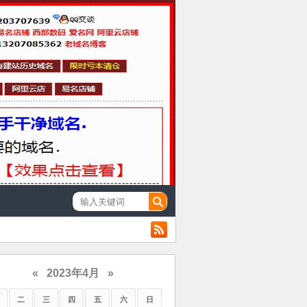
«
2023年4月
»
二
三
四
五
六
日