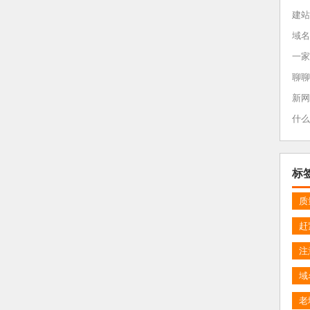
建站
域名
一家
聊聊
新网
什么
标
质
赶
注
域
老