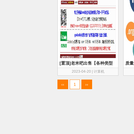
[置顶]老米吧出售【各种类型
质量
的老域名】【ba域名】
会有
2023-04-20
|
计算机
‹‹
1
››