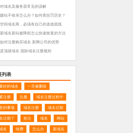
对域名及服务器常见的误解
建站不收录怎么办？如何查惩罚历史？
空间域名商，必须有自己的道德底线
新域名新站被降权怎么快速恢复的方法
如何注册购买域名 新网公司的优势
是顶级域名 国际域名注册规则
签列表
量好的域名
一旦被删除
紧注册
注册
域名注册过程中
意的事项
域名注册
域名过期
名过期了
抢注
域名
网站
域名
续费
怎么办
新域名