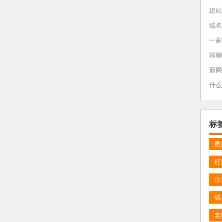
建站
域名
一家
聊聊
新网
什么
标
质
赶
注
域
老