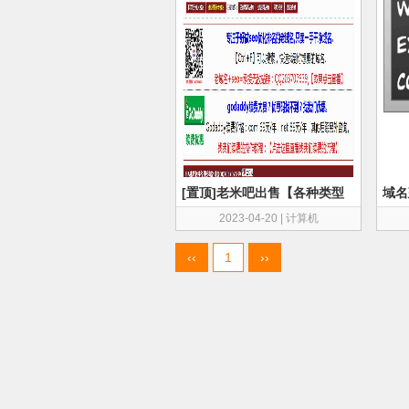
[置顶]老米吧出售【各种类型
域名
的老域名】【ba域名】
查惩
2023-04-20
|
计算机
‹‹
1
››