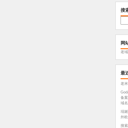
搜
网
老域
最
老米
Go
备案
域名
埍埏
外欧
搜索