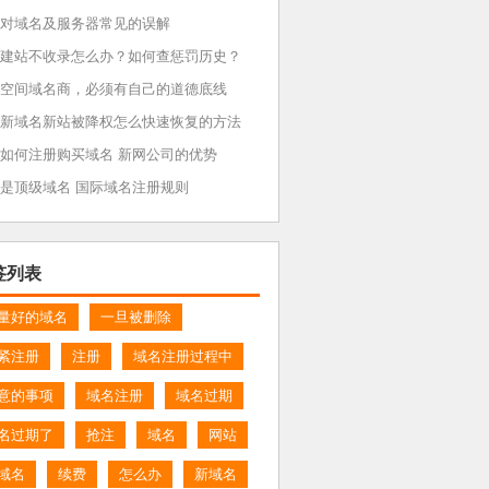
对域名及服务器常见的误解
建站不收录怎么办？如何查惩罚历史？
空间域名商，必须有自己的道德底线
新域名新站被降权怎么快速恢复的方法
如何注册购买域名 新网公司的优势
是顶级域名 国际域名注册规则
签列表
量好的域名
一旦被删除
紧注册
注册
域名注册过程中
意的事项
域名注册
域名过期
名过期了
抢注
域名
网站
域名
续费
怎么办
新域名