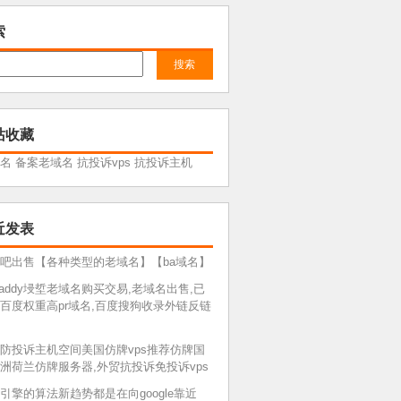
索
站收藏
名
备案老域名
抗投诉vps
抗投诉主机
近发表
吧出售【各种类型的老域名】【ba域名】
daddy埐埑老域名购买交易,老域名出售,已
百度权重高pr域名,百度搜狗收录外链反链
防投诉主机空间美国仿牌vps推荐仿牌国
洲荷兰仿牌服务器,外贸抗投诉免投诉vps
引擎的算法新趋势都是在向google靠近