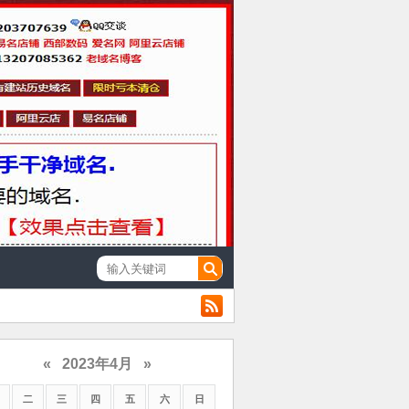
«
2023年4月
»
二
三
四
五
六
日