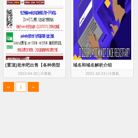
[置顶]老米吧出售【各种类型
域名和域名解析介绍
的老域名】【ba域名】
2023-04-20
|
计算机
2021-10-23
|
计算机
‹‹
1
››